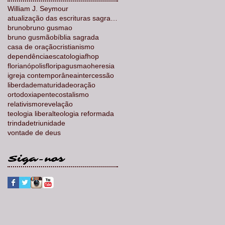
William J. Seymour
atualização das escrituras sagradas
bruno
bruno gusmao
bruno gusmão
bíblia sagrada
casa de oração
cristianismo
dependência
escatologia
fhop
florianópolis
floripa
gusmao
heresia
igreja contemporânea
intercessão
liberdade
maturidade
oração
ortodoxia
pentecostalismo
relativismo
revelação
teologia liberal
teologia reformada
trindade
triunidade
vontade de deus
Siga-nos