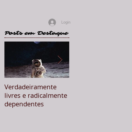
Login
Posts em Destaque
to
Verdadeiramente
A Triunidade de Deu
livres e radicalmente
dependentes